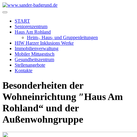
START
Seniorenzentrum
Haus Am Rohland
Heim-, Haus- und Gruppenleitungen
HIW Harzer Inklusions Werke
Immobilienverwaltung
Mobiler Mittagstisch
Gesundheitszentrum
Stellenangebote
Kontakte
Besonderheiten der
Wohneinrichtung ″Haus Am
Rohland“ und der
Außenwohngruppe