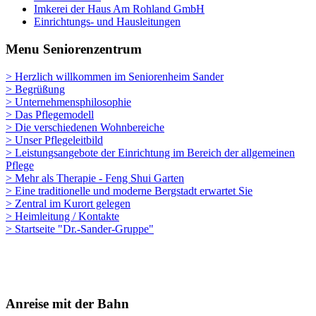
Imkerei der Haus Am Rohland GmbH
Einrichtungs- und Hausleitungen
Menu Seniorenzentrum
> Herzlich willkommen im Seniorenheim Sander
> Begrüßung
> Unternehmensphilosophie
> Das Pflegemodell
> Die verschiedenen Wohnbereiche
> Unser Pflegeleitbild
> Leistungsangebote der Einrichtung im Bereich der allgemeinen
Pflege
> Mehr als Therapie - Feng Shui Garten
> Eine traditionelle und moderne Bergstadt erwartet Sie
> Zentral im Kurort gelegen
> Heimleitung / Kontakte
> Startseite "Dr.-Sander-Gruppe"
Anreise mit der Bahn